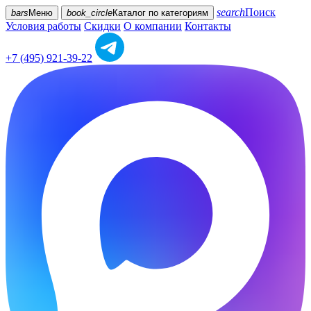
search
Поиск
bars
Меню
book_circle
Каталог
по категориям
Условия работы
Скидки
О компании
Контакты
+7 (495) 921-39-22