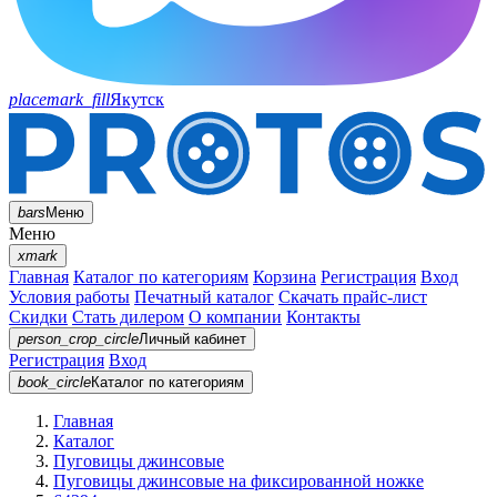
placemark_fill
Якутск
bars
Меню
Меню
xmark
Главная
Каталог по категориям
Корзина
Регистрация
Вход
Условия работы
Печатный каталог
Скачать прайс-лист
Скидки
Стать дилером
О компании
Контакты
person_crop_circle
Личный кабинет
Регистрация
Вход
book_circle
Каталог
по категориям
Главная
Каталог
Пуговицы джинсовые
Пуговицы джинсовые на фиксированной ножке