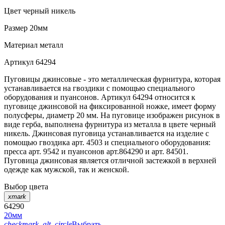
Цвет
черный никель
Размер
20мм
Материал
металл
Артикул
64294
Пуговицы джинсовые - это металлическая фурнитура, которая
устанавливается на гвоздики с помощью специального
оборудования и пуансонов. Артикул 64294 относится к
пуговице джинсовой на фиксированной ножке, имеет форму
полусферы, диаметр 20 мм. На пуговице изображен рисунок в
виде герба, выполнена фурнитура из металла в цвете черный
никель. Джинсовая пуговица устанавливается на изделие с
помощью гвоздика арт. 4503 и специального оборудования:
пресса арт. 9542 и пуансонов арт.864290 и арт. 84501.
Пуговица джинсовая является отличной застежкой в верхней
одежде как мужской, так и женской.
Выбор цвета
xmark
64290
20мм
checkmark_alt_circle
Выбрать