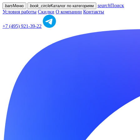
search
Поиск
bars
Меню
book_circle
Каталог
по категориям
Условия работы
Скидки
О компании
Контакты
+7 (495) 921-39-22