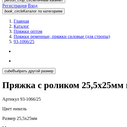
person_crop_circle
Личный кабинет
Регистрация
Вход
book_circle
Каталог
по категориям
Главная
Каталог
Пряжки оптом
Пряжки ременные, пряжки силовые (для стропы)
93-1066/25
cube
Выбрать другой размер
Пряжка с роликом 25,5х25мм 
Артикул
93-1066/25
Цвет
никель
Размер
25,5х25мм