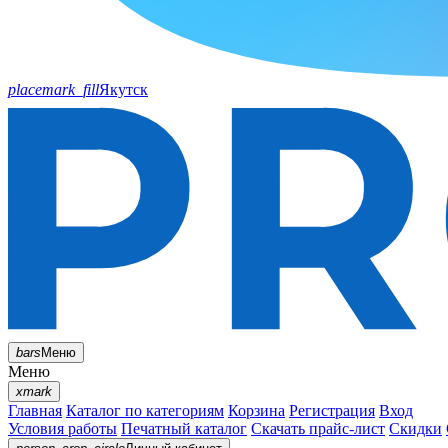
placemark_fill
Якутск
bars
Меню
Меню
xmark
Главная
Каталог по категориям
Корзина
Регистрация
Вход
Условия работы
Печатный каталог
Скачать прайс-лист
Скидки