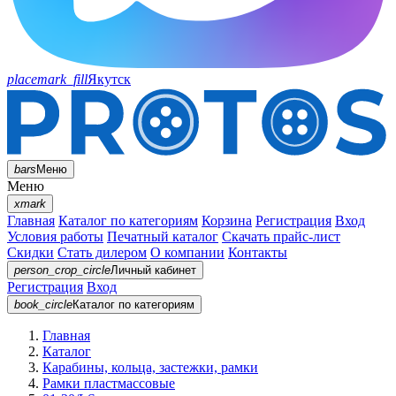
placemark_fill
Якутск
bars
Меню
Меню
xmark
Главная
Каталог по категориям
Корзина
Регистрация
Вход
Условия работы
Печатный каталог
Скачать прайс-лист
Скидки
Стать дилером
О компании
Контакты
person_crop_circle
Личный кабинет
Регистрация
Вход
book_circle
Каталог
по категориям
Главная
Каталог
Карабины, кольца, застежки, рамки
Рамки пластмассовые