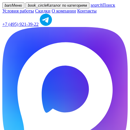
search
Поиск
bars
Меню
book_circle
Каталог
по категориям
Условия работы
Скидки
О компании
Контакты
+7 (495) 921-39-22