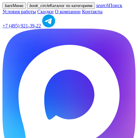
search
Поиск
bars
Меню
book_circle
Каталог
по категориям
Условия работы
Скидки
О компании
Контакты
+7 (495) 921-39-22