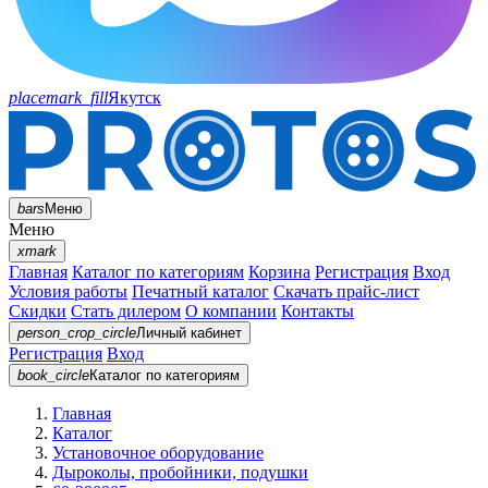
placemark_fill
Якутск
bars
Меню
Меню
xmark
Главная
Каталог по категориям
Корзина
Регистрация
Вход
Условия работы
Печатный каталог
Скачать прайс-лист
Скидки
Стать дилером
О компании
Контакты
person_crop_circle
Личный кабинет
Регистрация
Вход
book_circle
Каталог
по категориям
Главная
Каталог
Установочное оборудование
Дыроколы, пробойники, подушки