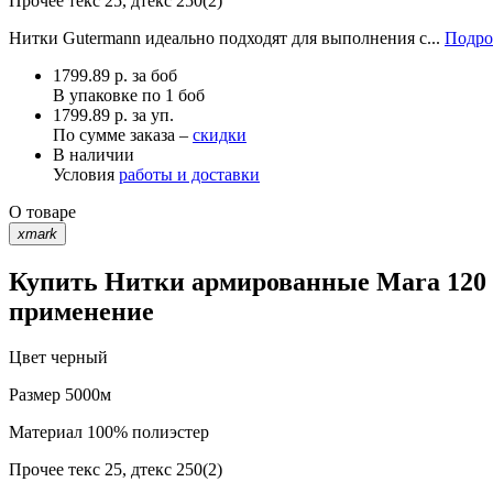
Прочее
текс 25, дтекс 250(2)
Нитки Gutermann идеально подходят для выполнения с...
Подро
1799.89
р.
за боб
В упаковке по
1 боб
1799.89 р. за уп.
По сумме заказа –
скидки
В наличии
Условия
работы и доставки
О товаре
xmark
Купить Нитки армированные Mara 120 G
применение
Цвет
черный
Размер
5000м
Материал
100% полиэстер
Прочее
текс 25, дтекс 250(2)