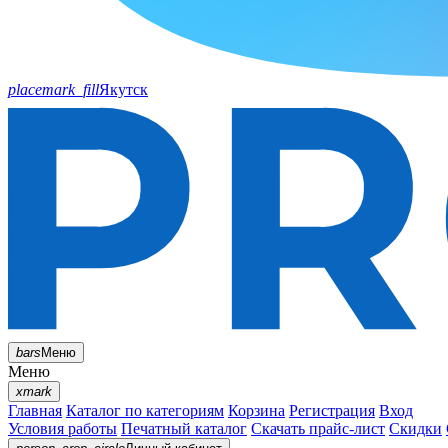
placemark_fill
Якутск
bars
Меню
Меню
xmark
Главная
Каталог по категориям
Корзина
Регистрация
Вход
Условия работы
Печатный каталог
Скачать прайс-лист
Скидки