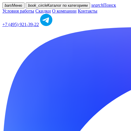
search
Поиск
bars
Меню
book_circle
Каталог
по категориям
Условия работы
Скидки
О компании
Контакты
+7 (495) 921-39-22