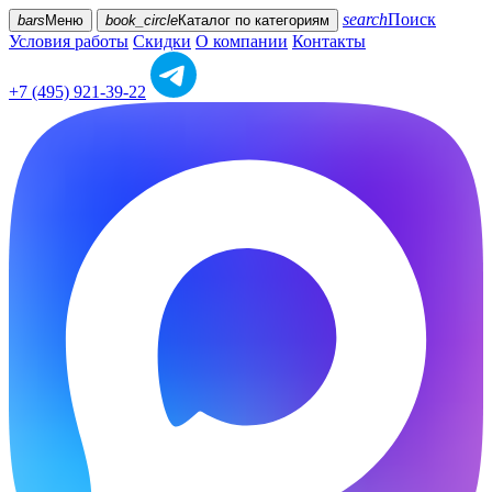
search
Поиск
bars
Меню
book_circle
Каталог
по категориям
Условия работы
Скидки
О компании
Контакты
+7 (495) 921-39-22