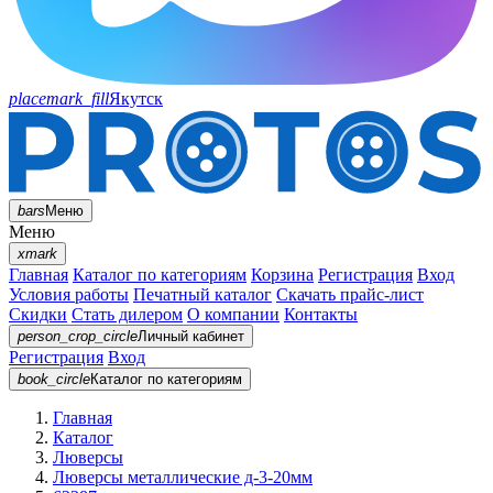
placemark_fill
Якутск
bars
Меню
Меню
xmark
Главная
Каталог по категориям
Корзина
Регистрация
Вход
Условия работы
Печатный каталог
Скачать прайс-лист
Скидки
Стать дилером
О компании
Контакты
person_crop_circle
Личный кабинет
Регистрация
Вход
book_circle
Каталог
по категориям
Главная
Каталог
Люверсы
Люверсы металлические д-3-20мм