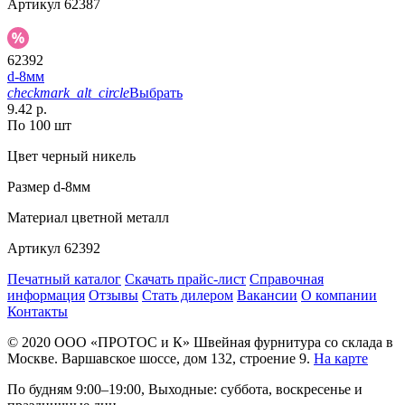
Артикул
62387
62392
d-8мм
checkmark_alt_circle
Выбрать
9.42 р.
По 100 шт
Цвет
черный никель
Размер
d-8мм
Материал
цветной металл
Артикул
62392
Печатный каталог
Скачать прайс-лист
Справочная
информация
Отзывы
Стать дилером
Вакансии
О компании
Контакты
© 2020
ООО «ПРОТОС и К»
Швейная фурнитура со склада в
Москве.
Варшавское шоссе, дом 132, строение 9.
На карте
По будням 9:00–19:00, Выходные: суббота, воскресенье и