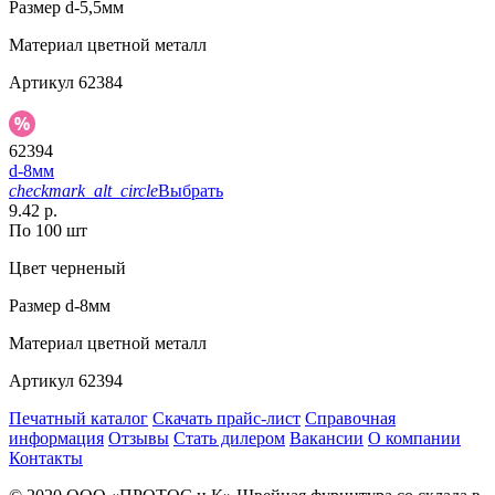
Размер
d-5,5мм
Материал
цветной металл
Артикул
62384
62394
d-8мм
checkmark_alt_circle
Выбрать
9.42 р.
По 100 шт
Цвет
черненый
Размер
d-8мм
Материал
цветной металл
Артикул
62394
Печатный каталог
Скачать прайс-лист
Справочная
информация
Отзывы
Стать дилером
Вакансии
О компании
Контакты