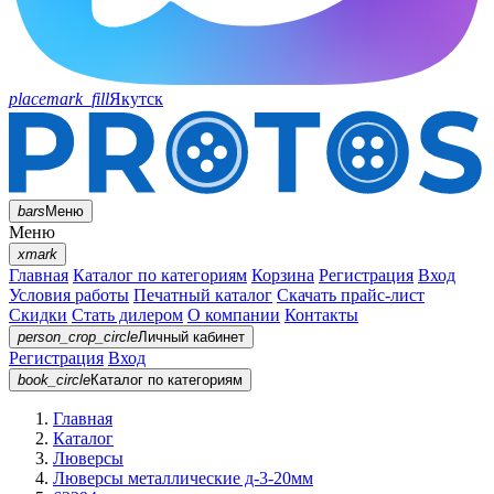
placemark_fill
Якутск
bars
Меню
Меню
xmark
Главная
Каталог по категориям
Корзина
Регистрация
Вход
Условия работы
Печатный каталог
Скачать прайс-лист
Скидки
Стать дилером
О компании
Контакты
person_crop_circle
Личный кабинет
Регистрация
Вход
book_circle
Каталог
по категориям
Главная
Каталог
Люверсы
Люверсы металлические д-3-20мм