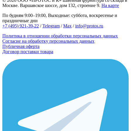
© 2020
ООО «ПРОТОС и К»
Швейная фурнитура со склада в
Москве.
Варшавское шоссе, дом 132, строение 9.
На карте
По будням 9:00–19:00, Выходные: суббота, воскресенье и
праздничные дни
+7 (495) 921-39-22
/
Telegram
/
Max
/
info@protos.ru
Политика в отношении обработки персональных данных
Согласие на обработку персональных данных
Публичная оферта
Договор поставки товара