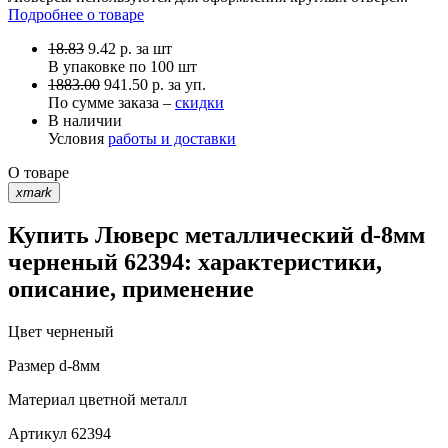
Подробнее о товаре
18.83
9.42
р.
за шт
В упаковке по
100 шт
1883.00
941.50 р. за уп.
По сумме заказа –
скидки
В наличии
Условия
работы и доставки
О товаре
xmark
Купить Люверс металлический d-8мм
черненый 62394: характеристики,
описание, применение
Цвет
черненый
Размер
d-8мм
Материал
цветной металл
Артикул
62394