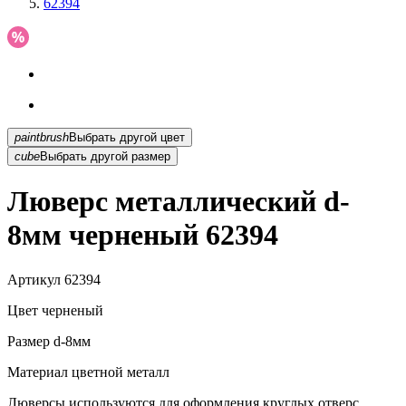
62394
paintbrush
Выбрать другой цвет
cube
Выбрать другой размер
Люверс металлический d-
8мм черненый 62394
Артикул
62394
Цвет
черненый
Размер
d-8мм
Материал
цветной металл
Люверсы используются для оформления круглых отверс...