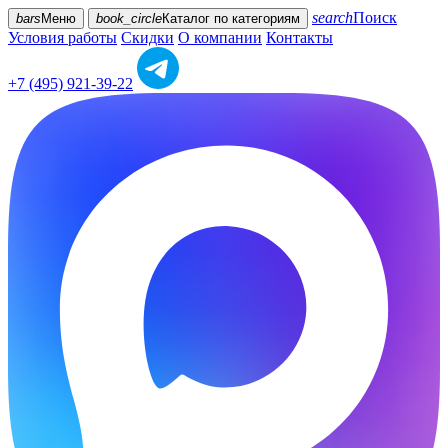
search
Поиск
bars
Меню
book_circle
Каталог
по категориям
Условия работы
Скидки
О компании
Контакты
+7 (495) 921-39-22