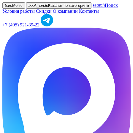
search
Поиск
bars
Меню
book_circle
Каталог
по категориям
Условия работы
Скидки
О компании
Контакты
+7 (495) 921-39-22