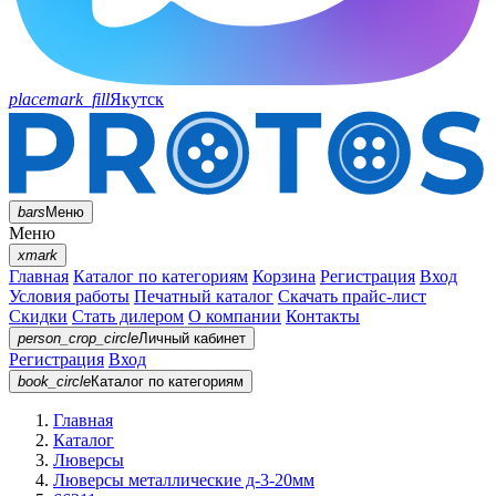
placemark_fill
Якутск
bars
Меню
Меню
xmark
Главная
Каталог по категориям
Корзина
Регистрация
Вход
Условия работы
Печатный каталог
Скачать прайс-лист
Скидки
Стать дилером
О компании
Контакты
person_crop_circle
Личный кабинет
Регистрация
Вход
book_circle
Каталог
по категориям
Главная
Каталог
Люверсы
Люверсы металлические д-3-20мм