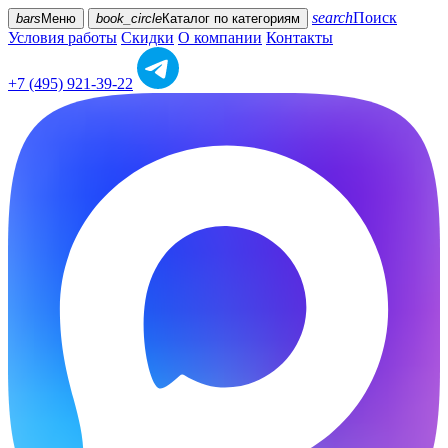
search
Поиск
bars
Меню
book_circle
Каталог
по категориям
Условия работы
Скидки
О компании
Контакты
+7 (495) 921-39-22