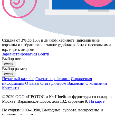
Скидка от 3% до 15%
в личном кабинете, запоминание
корзины
и
избранного
, а также удобная работа с несколькими
юр. и физ. лицами
Зарегистрироваться
Войти
Выбор цвета
xmark
Выбор размера
xmark
Печатный каталог
Скачать прайс-лист
Справочная
информация
Отзывы
Стать дилером
Вакансии
О компании
Контакты
© 2020
ООО «ПРОТОС и К»
Швейная фурнитура со склада в
Москве.
Варшавское шоссе, дом 132, строение 9.
На карте
По будням 9:00–19:00, Выходные: суббота, воскресенье и
праздничные дни