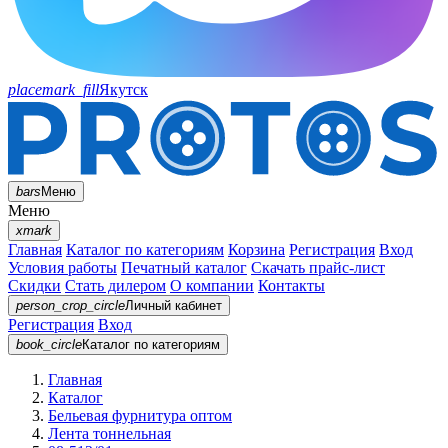
placemark_fill
Якутск
bars
Меню
Меню
xmark
Главная
Каталог по категориям
Корзина
Регистрация
Вход
Условия работы
Печатный каталог
Скачать прайс-лист
Скидки
Стать дилером
О компании
Контакты
person_crop_circle
Личный кабинет
Регистрация
Вход
book_circle
Каталог
по категориям
Главная
Каталог
Бельевая фурнитура оптом
Лента тоннельная