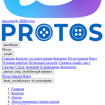
placemark_fill
Якутск
bars
Меню
Меню
xmark
Главная
Каталог по категориям
Корзина
Регистрация
Вход
Условия работы
Печатный каталог
Скачать прайс-лист
Скидки
Стать дилером
О компании
Контакты
person_crop_circle
Личный кабинет
Регистрация
Вход
book_circle
Каталог
по категориям
Главная
Каталог
Ленты
Лента ременная стропа оптом