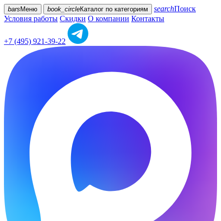
search
Поиск
bars
Меню
book_circle
Каталог
по категориям
Условия работы
Скидки
О компании
Контакты
+7 (495) 921-39-22