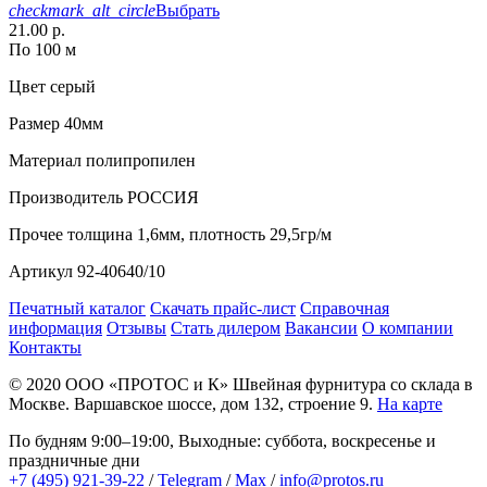
checkmark_alt_circle
Выбрать
21.00 р.
По 100 м
Цвет
серый
Размер
40мм
Материал
полипропилен
Производитель
РОССИЯ
Прочее
толщина 1,6мм, плотность 29,5гр/м
Артикул
92-40640/10
Печатный каталог
Скачать прайс-лист
Справочная
информация
Отзывы
Стать дилером
Вакансии
О компании
Контакты
© 2020
ООО «ПРОТОС и К»
Швейная фурнитура со склада в
Москве.
Варшавское шоссе, дом 132, строение 9.
На карте
По будням 9:00–19:00, Выходные: суббота, воскресенье и
праздничные дни
+7 (495) 921-39-22
/
Telegram
/
Max
/
info@protos.ru