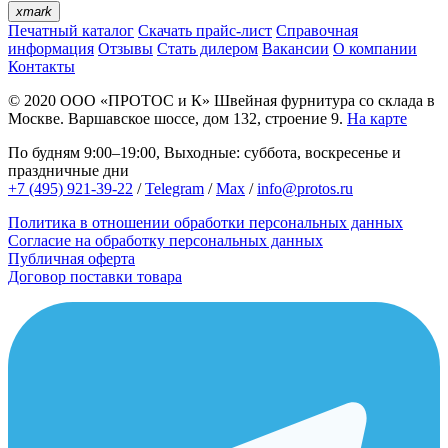
xmark
Печатный каталог
Скачать прайс-лист
Справочная
информация
Отзывы
Стать дилером
Вакансии
О компании
Контакты
© 2020
ООО «ПРОТОС и К»
Швейная фурнитура со склада в
Москве.
Варшавское шоссе, дом 132, строение 9.
На карте
По будням 9:00–19:00, Выходные: суббота, воскресенье и
праздничные дни
+7 (495) 921-39-22
/
Telegram
/
Max
/
info@protos.ru
Политика в отношении обработки персональных данных
Согласие на обработку персональных данных
Публичная оферта
Договор поставки товара