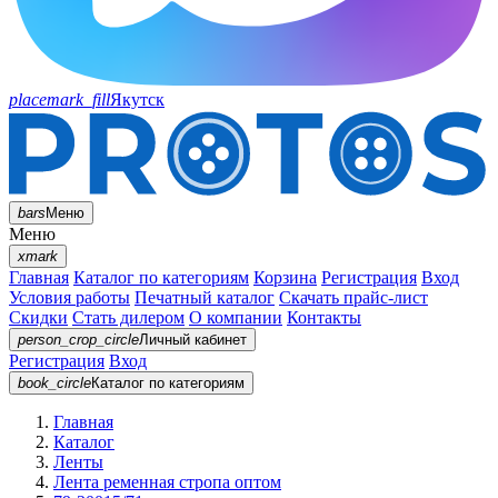
placemark_fill
Якутск
bars
Меню
Меню
xmark
Главная
Каталог по категориям
Корзина
Регистрация
Вход
Условия работы
Печатный каталог
Скачать прайс-лист
Скидки
Стать дилером
О компании
Контакты
person_crop_circle
Личный кабинет
Регистрация
Вход
book_circle
Каталог
по категориям
Главная
Каталог
Ленты
Лента ременная стропа оптом