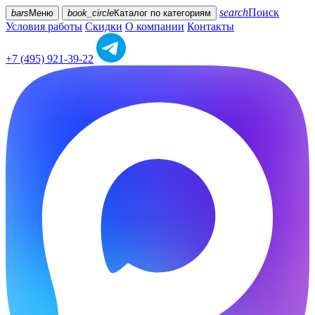
search
Поиск
bars
Меню
book_circle
Каталог
по категориям
Условия работы
Скидки
О компании
Контакты
+7 (495) 921-39-22