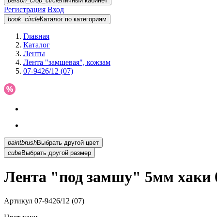
person_crop_circle
Личный кабинет
Регистрация
Вход
book_circle
Каталог
по категориям
Главная
Каталог
Ленты
Лента "замшевая", кожзам
07-9426/12 (07)
paintbrush
Выбрать другой цвет
cube
Выбрать другой размер
Лента "под замшу" 5мм хаки 0
Артикул
07-9426/12 (07)