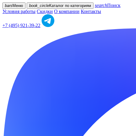
search
Поиск
bars
Меню
book_circle
Каталог
по категориям
Условия работы
Скидки
О компании
Контакты
+7 (495) 921-39-22