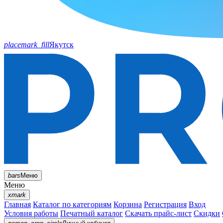
placemark_fill
Якутск
bars
Меню
Меню
xmark
Главная
Каталог по категориям
Корзина
Регистрация
Вход
Условия работы
Печатный каталог
Скачать прайс-лист
Скидки