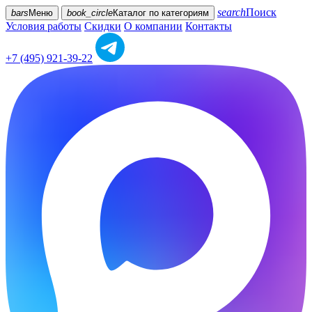
search
Поиск
bars
Меню
book_circle
Каталог
по категориям
Условия работы
Скидки
О компании
Контакты
+7 (495) 921-39-22