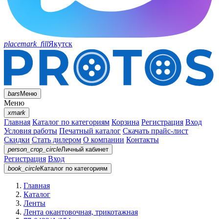
placemark_fill
Якутск
bars
Меню
Меню
xmark
Главная
Каталог по категориям
Корзина
Регистрация
Вход
Условия работы
Печатный каталог
Скачать прайс-лист
Скидки
Стать дилером
О компании
Контакты
person_crop_circle
Личный кабинет
Регистрация
Вход
book_circle
Каталог
по категориям
Главная
Каталог
Ленты
Лента окантовочная, трикотажная