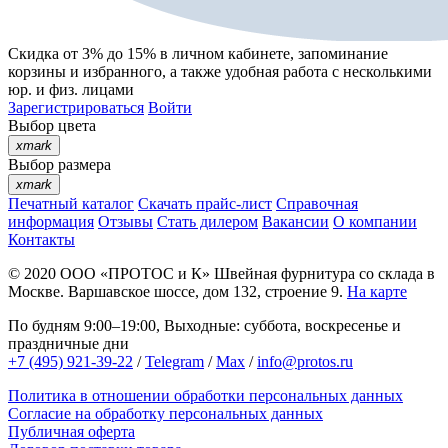
Скидка от 3% до 15%
в личном кабинете, запоминание
корзины
и
избранного
, а также удобная работа с несколькими
юр. и физ. лицами
Зарегистрироваться
Войти
Выбор цвета
xmark
Выбор размера
xmark
Печатный каталог
Скачать прайс-лист
Справочная
информация
Отзывы
Стать дилером
Вакансии
О компании
Контакты
© 2020
ООО «ПРОТОС и К»
Швейная фурнитура со склада в
Москве.
Варшавское шоссе, дом 132, строение 9.
На карте
По будням 9:00–19:00, Выходные: суббота, воскресенье и
праздничные дни
+7 (495) 921-39-22
/
Telegram
/
Max
/
info@protos.ru
Политика в отношении обработки персональных данных
Согласие на обработку персональных данных
Публичная оферта