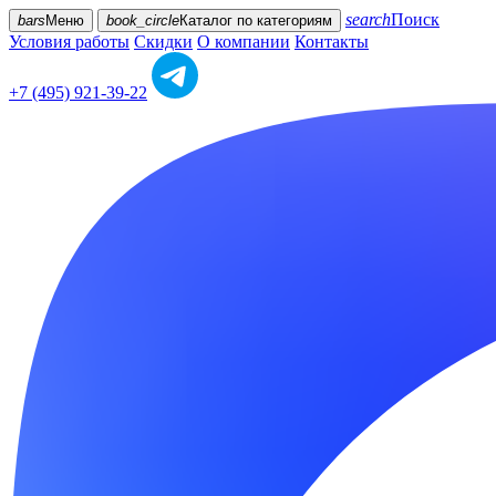
search
Поиск
bars
Меню
book_circle
Каталог
по категориям
Условия работы
Скидки
О компании
Контакты
+7 (495) 921-39-22