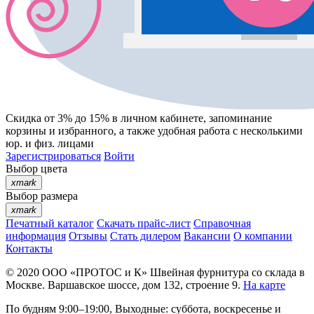
Скидка от 3% до 15%
в личном кабинете, запоминание
корзины
и
избранного
, а также удобная работа с несколькими
юр. и физ. лицами
Зарегистрироваться
Войти
Выбор цвета
xmark
Выбор размера
xmark
Печатный каталог
Скачать прайс-лист
Справочная
информация
Отзывы
Стать дилером
Вакансии
О компании
Контакты
© 2020
ООО «ПРОТОС и К»
Швейная фурнитура со склада в
Москве.
Варшавское шоссе, дом 132, строение 9.
На карте
По будням 9:00–19:00, Выходные: суббота, воскресенье и