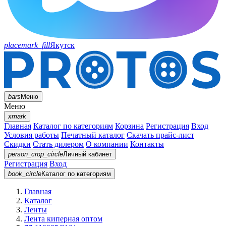
placemark_fill
Якутск
bars
Меню
Меню
xmark
Главная
Каталог по категориям
Корзина
Регистрация
Вход
Условия работы
Печатный каталог
Скачать прайс-лист
Скидки
Стать дилером
О компании
Контакты
person_crop_circle
Личный кабинет
Регистрация
Вход
book_circle
Каталог
по категориям
Главная
Каталог
Ленты
Лента киперная оптом