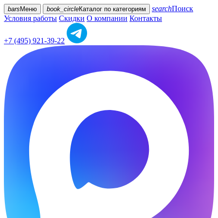
search
Поиск
bars
Меню
book_circle
Каталог
по категориям
Условия работы
Скидки
О компании
Контакты
+7 (495) 921-39-22