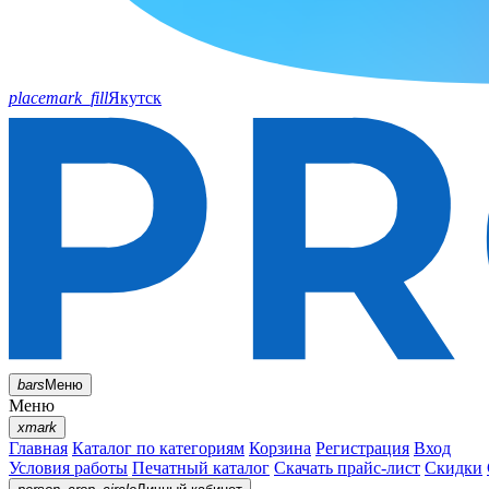
placemark_fill
Якутск
bars
Меню
Меню
xmark
Главная
Каталог по категориям
Корзина
Регистрация
Вход
Условия работы
Печатный каталог
Скачать прайс-лист
Скидки