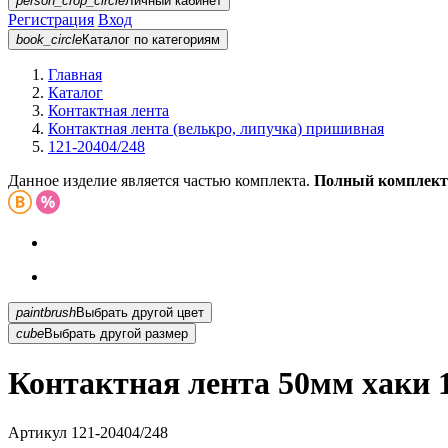
person_crop_circle
Личный кабинет
Регистрация
Вход
book_circle
Каталог
по категориям
Главная
Каталог
Контактная лента
Контактная лента (велькро, липучка) пришивная
121-20404/248
Данное изделие является частью комплекта.
Полный комплект
paintbrush
Выбрать другой цвет
cube
Выбрать другой размер
Контактная лента 50мм хаки 1
Артикул
121-20404/248