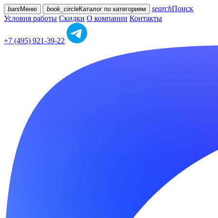
search
Поиск
bars
Меню
book_circle
Каталог
по категориям
Условия работы
Скидки
О компании
Контакты
+7 (495) 921-39-22