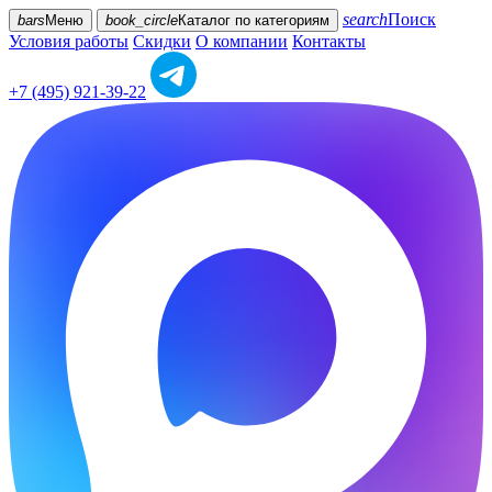
search
Поиск
bars
Меню
book_circle
Каталог
по категориям
Условия работы
Скидки
О компании
Контакты
+7 (495) 921-39-22