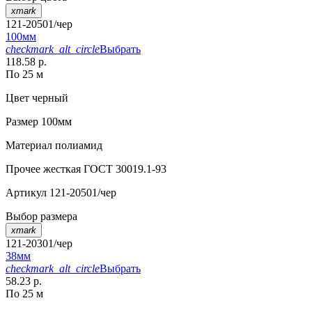
xmark
121-20501/чер
100мм
checkmark_alt_circle
Выбрать
118.58 р.
По 25 м
Цвет
черный
Размер
100мм
Материал
полиамид
Прочее
жесткая ГОСТ 30019.1-93
Артикул
121-20501/чер
Выбор размера
xmark
121-20301/чер
38мм
checkmark_alt_circle
Выбрать
58.23 р.
По 25 м