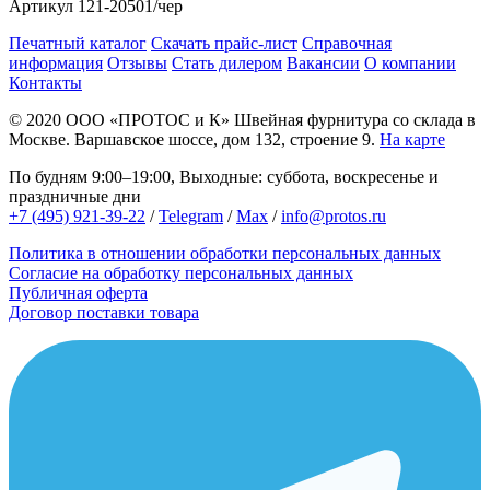
Артикул
121-20501/чер
Печатный каталог
Скачать прайс-лист
Справочная
информация
Отзывы
Стать дилером
Вакансии
О компании
Контакты
© 2020
ООО «ПРОТОС и К»
Швейная фурнитура со склада в
Москве.
Варшавское шоссе, дом 132, строение 9.
На карте
По будням 9:00–19:00, Выходные: суббота, воскресенье и
праздничные дни
+7 (495) 921-39-22
/
Telegram
/
Max
/
info@protos.ru
Политика в отношении обработки персональных данных
Согласие на обработку персональных данных
Публичная оферта
Договор поставки товара