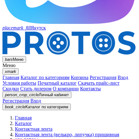
placemark_fill
Якутск
bars
Меню
Меню
xmark
Главная
Каталог по категориям
Корзина
Регистрация
Вход
Условия работы
Печатный каталог
Скачать прайс-лист
Скидки
Стать дилером
О компании
Контакты
person_crop_circle
Личный кабинет
Регистрация
Вход
book_circle
Каталог
по категориям
Главная
Каталог
Контактная лента
Контактная лента (велькро, липучка) пришивная