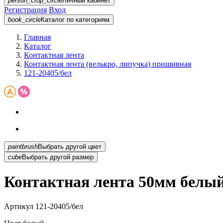
person_crop_circle
Личный кабинет
Регистрация
Вход
book_circle
Каталог
по категориям
Главная
Каталог
Контактная лента
Контактная лента (велькро, липучка) пришивная
121-20405/бел
paintbrush
Выбрать другой цвет
cube
Выбрать другой размер
Контактная лента 50мм белый
Артикул
121-20405/бел