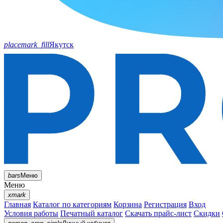
placemark_fill
Якутск
bars
Меню
Меню
xmark
Главная
Каталог по категориям
Корзина
Регистрация
Вход
Условия работы
Печатный каталог
Скачать прайс-лист
Скидки