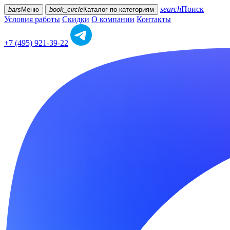
search
Поиск
bars
Меню
book_circle
Каталог
по категориям
Условия работы
Скидки
О компании
Контакты
+7 (495) 921-39-22