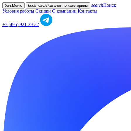
search
Поиск
bars
Меню
book_circle
Каталог
по категориям
Условия работы
Скидки
О компании
Контакты
+7 (495) 921-39-22