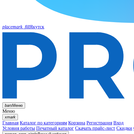
placemark_fill
Якутск
bars
Меню
Меню
xmark
Главная
Каталог по категориям
Корзина
Регистрация
Вход
Условия работы
Печатный каталог
Скачать прайс-лист
Скидки