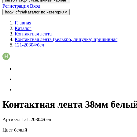
person_crop_circle
Личный кабинет
Регистрация
Вход
book_circle
Каталог
по категориям
Главная
Каталог
Контактная лента
Контактная лента (велькро, липучка) пришивная
121-20304/бел
Контактная лента 38мм белый
Артикул
121-20304/бел
Цвет
белый