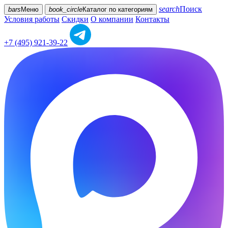
search
Поиск
bars
Меню
book_circle
Каталог
по категориям
Условия работы
Скидки
О компании
Контакты
+7 (495) 921-39-22