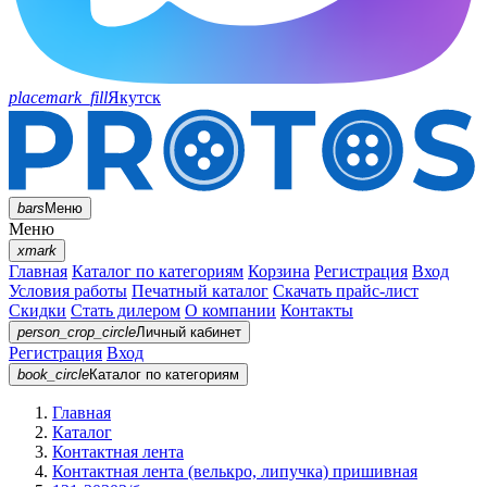
placemark_fill
Якутск
bars
Меню
Меню
xmark
Главная
Каталог по категориям
Корзина
Регистрация
Вход
Условия работы
Печатный каталог
Скачать прайс-лист
Скидки
Стать дилером
О компании
Контакты
person_crop_circle
Личный кабинет
Регистрация
Вход
book_circle
Каталог
по категориям
Главная
Каталог
Контактная лента
Контактная лента (велькро, липучка) пришивная