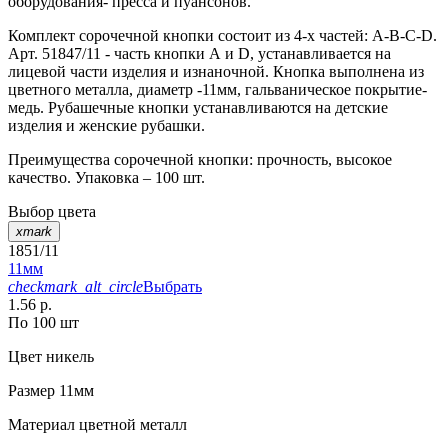
оборудования- пресса и пуансонов.
Комплект сорочечной кнопки состоит из 4-х частей: А-В-С-D.
Арт. 51847/11 - часть кнопки А и D, устанавливается на
лицевой части изделия и изнаночной. Кнопка выполнена из
цветного металла, диаметр -11мм, гальваническое покрытие-
медь. Рубашечные кнопки устанавливаются на детские
изделия и женские рубашки.
Преимущества сорочечной кнопки: прочность, высокое
качество. Упаковка – 100 шт.
Выбор цвета
xmark
1851/11
11мм
checkmark_alt_circle
Выбрать
1.56 р.
По 100 шт
Цвет
никель
Размер
11мм
Материал
цветной металл