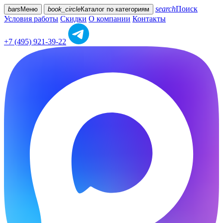
search
Поиск
bars
Меню
book_circle
Каталог
по категориям
Условия работы
Скидки
О компании
Контакты
+7 (495) 921-39-22