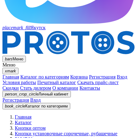
placemark_fill
Якутск
bars
Меню
Меню
xmark
Главная
Каталог по категориям
Корзина
Регистрация
Вход
Условия работы
Печатный каталог
Скачать прайс-лист
Скидки
Стать дилером
О компании
Контакты
person_crop_circle
Личный кабинет
Регистрация
Вход
book_circle
Каталог
по категориям
Главная
Каталог
Кнопки оптом
Кнопки установочные сорочечные, рубашечные