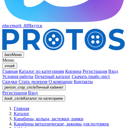
placemark_fill
Якутск
bars
Меню
Меню
xmark
Главная
Каталог по категориям
Корзина
Регистрация
Вход
Условия работы
Печатный каталог
Скачать прайс-лист
Скидки
Стать дилером
О компании
Контакты
person_crop_circle
Личный кабинет
Регистрация
Вход
book_circle
Каталог
по категориям
Главная
Каталог
Карабины, кольца, застежки, рамки
Карабины металлические, зажимы для подтяжек