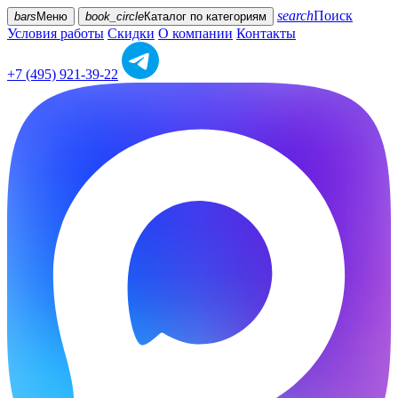
search
Поиск
bars
Меню
book_circle
Каталог
по категориям
Условия работы
Скидки
О компании
Контакты
+7 (495) 921-39-22