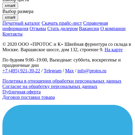
xmark
Выбор размера
xmark
Печатный каталог
Скачать прайс-лист
Справочная
информация
Отзывы
Стать дилером
Вакансии
О компании
Контакты
© 2020
ООО «ПРОТОС и К»
Швейная фурнитура со склада в
Москве.
Варшавское шоссе, дом 132, строение 9.
На карте
По будням 9:00–19:00, Выходные: суббота, воскресенье и
праздничные дни
+7 (495) 921-39-22
/
Telegram
/
Max
/
info@protos.ru
Политика в отношении обработки персональных данных
Согласие на обработку персональных данных
Публичная оферта
Договор поставки товара