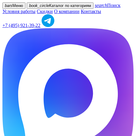
search
Поиск
bars
Меню
book_circle
Каталог
по категориям
Условия работы
Скидки
О компании
Контакты
+7 (495) 921-39-22