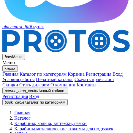
placemark_fill
Якутск
bars
Меню
Меню
xmark
Главная
Каталог по категориям
Корзина
Регистрация
Вход
Условия работы
Печатный каталог
Скачать прайс-лист
Скидки
Стать дилером
О компании
Контакты
person_crop_circle
Личный кабинет
Регистрация
Вход
book_circle
Каталог
по категориям
Главная
Каталог
Карабины, кольца, застежки, рамки
Карабины металлические, зажимы для подтяжек