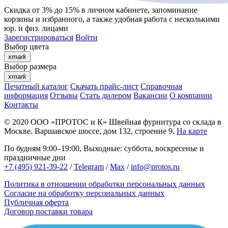
Скидка от 3% до 15%
в личном кабинете, запоминание
корзины
и
избранного
, а также удобная работа с несколькими
юр. и физ. лицами
Зарегистрироваться
Войти
Выбор цвета
xmark
Выбор размера
xmark
Печатный каталог
Скачать прайс-лист
Справочная
информация
Отзывы
Стать дилером
Вакансии
О компании
Контакты
© 2020
ООО «ПРОТОС и К»
Швейная фурнитура со склада в
Москве.
Варшавское шоссе, дом 132, строение 9.
На карте
По будням 9:00–19:00, Выходные: суббота, воскресенье и
праздничные дни
+7 (495) 921-39-22
/
Telegram
/
Max
/
info@protos.ru
Политика в отношении обработки персональных данных
Согласие на обработку персональных данных
Публичная оферта
Договор поставки товара