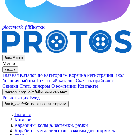
placemark_fill
Якутск
bars
Меню
Меню
xmark
Главная
Каталог по категориям
Корзина
Регистрация
Вход
Условия работы
Печатный каталог
Скачать прайс-лист
Скидки
Стать дилером
О компании
Контакты
person_crop_circle
Личный кабинет
Регистрация
Вход
book_circle
Каталог
по категориям
Главная
Каталог
Карабины, кольца, застежки, рамки
Карабины металлические, зажимы для подтяжек