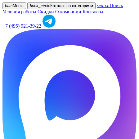
search
Поиск
bars
Меню
book_circle
Каталог
по категориям
Условия работы
Скидки
О компании
Контакты
+7 (495) 921-39-22