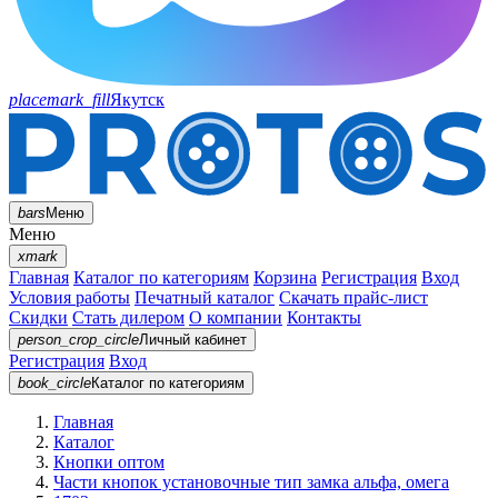
placemark_fill
Якутск
bars
Меню
Меню
xmark
Главная
Каталог по категориям
Корзина
Регистрация
Вход
Условия работы
Печатный каталог
Скачать прайс-лист
Скидки
Стать дилером
О компании
Контакты
person_crop_circle
Личный кабинет
Регистрация
Вход
book_circle
Каталог
по категориям
Главная
Каталог
Кнопки оптом
Части кнопок установочные тип замка альфа, омега