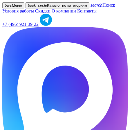
search
Поиск
bars
Меню
book_circle
Каталог
по категориям
Условия работы
Скидки
О компании
Контакты
+7 (495) 921-39-22