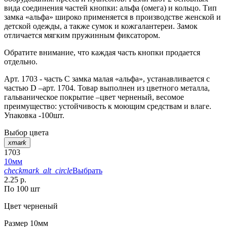
вида соединения частей кнопки: альфа (омега) и кольцо. Тип
замка «альфа» широко применяется в производстве женской и
детской одежды, а также сумок и кожгалантереи. Замок
отличается мягким пружинным фиксатором.
Обратите внимание, что каждая часть кнопки продается
отдельно.
Арт. 1703 - часть С замка малая «альфа», устанавливается с
частью D –арт. 1704. Товар выполнен из цветного металла,
гальваническое покрытие –цвет черненый, весомое
преимущество: устойчивость к моющим средствам и влаге.
Упаковка -100шт.
Выбор цвета
xmark
1703
10мм
checkmark_alt_circle
Выбрать
2.25 р.
По 100 шт
Цвет
черненый
Размер
10мм