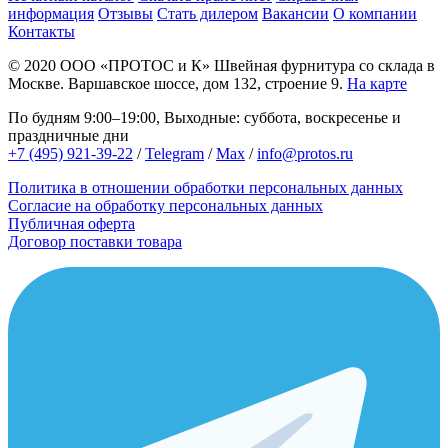
информация
Отзывы
Стать дилером
Вакансии
О компании
Контакты
© 2020
ООО «ПРОТОС и К»
Швейная фурнитура со склада в
Москве.
Варшавское шоссе, дом 132, строение 9.
На карте
По будням 9:00–19:00, Выходные: суббота, воскресенье и
праздничные дни
+7 (495) 921-39-22
/
Telegram
/
Max
/
info@protos.ru
Политика в отношении обработки персональных данных
Согласие на обработку персональных данных
Публичная оферта
Договор поставки товара